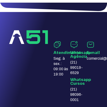
Atendimento
Whatsapp
E-mail​
Agência​
Seg. à
comercial@
(21)
sex.:
99019-
09:00 às
6529
19:00
Whatsapp
Cursos​
(21)
98096-
0001