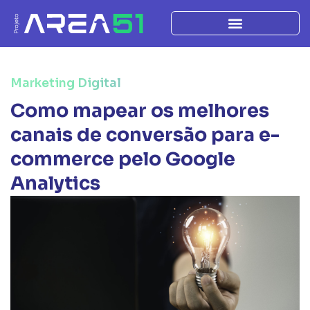
Marketing Digital
Como mapear os melhores
canais de conversão para e-
commerce pelo Google
Analytics