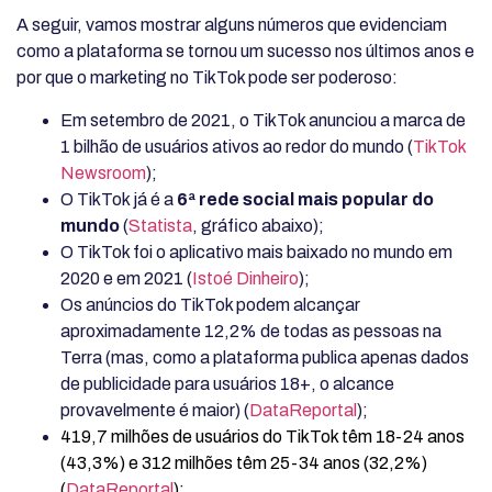
A seguir, vamos mostrar alguns números que evidenciam
como a plataforma se tornou um sucesso nos últimos anos e
por que o marketing no TikTok pode ser poderoso:
Em setembro de 2021, o TikTok anunciou a marca de
1 bilhão de usuários ativos ao redor do mundo (
TikTok
Newsroom
);
O TikTok já é a
6ª rede social mais popular do
mundo
(
Statista
, gráfico abaixo);
O TikTok foi o aplicativo mais baixado no mundo em
2020 e em 2021 (
Istoé Dinheiro
);
Os anúncios do TikTok podem alcançar
aproximadamente 12,2% de todas as pessoas na
Terra (mas, como a plataforma publica apenas dados
de publicidade para usuários 18+, o alcance
provavelmente é maior) (
DataReportal
);
419,7 milhões de usuários do TikTok têm 18-24 anos
(43,3%) e 312 milhões têm 25-34 anos (32,2%)
(
DataReportal
);