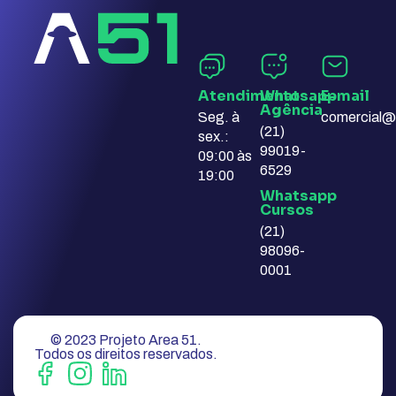
Atendimento
Whatsapp
E-mail​
Agência​
Seg. à
comercial@
(21)
sex.:
99019-
09:00 às
6529
19:00
Whatsapp
Cursos​
(21)
98096-
0001
© 2023 Projeto Area 51.
Todos os direitos reservados.