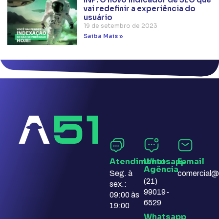
vai redefinir a experiência do
usuário
19 de setembro de 2023
Saiba Mais »
Atendimento
Whatsapp
E-mail​
Agência​
Seg. à
comercial@
(21)
sex.:
99019-
09:00 às
6529
19:00
Whatsapp