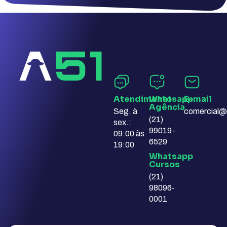
Atendimento
Whatsapp
E-mail​
Agência​
Seg. à
comercial@
(21)
sex.:
99019-
09:00 às
6529
19:00
Whatsapp
Cursos​
(21)
98096-
0001