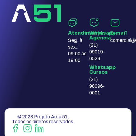
Atendimento
Whatsapp
E-mail​
Agência​
Seg. à
comercial@
(21)
sex.:
99019-
09:00 às
6529
19:00
Whatsapp
Cursos​
(21)
98096-
0001
© 2023 Projeto Area 51.
Todos os direitos reservados.