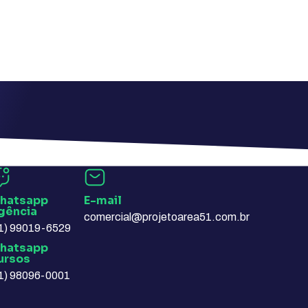
hatsapp
E-mail​
gência​
comercial@projetoarea51.com.br
1) 99019-6529
hatsapp
ursos​
1) 98096-0001