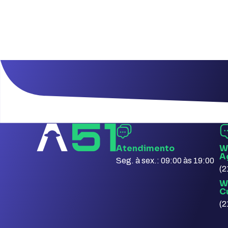
Atendimento
W
A
Seg. à sex.: 09:00 às 19:00
(2
W
C
(2