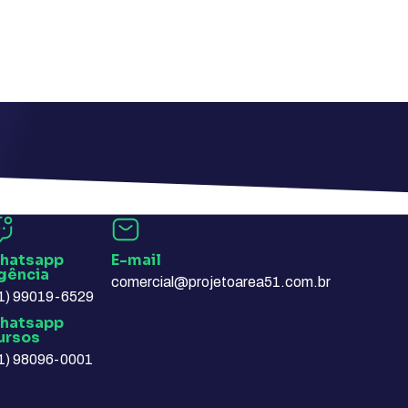
hatsapp
E-mail​
gência​
comercial@projetoarea51.com.br
1) 99019-6529
hatsapp
ursos​
1) 98096-0001