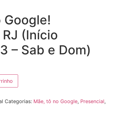
blog
Contato
o Google!
 RJ (Início
3 – Sab e Dom)
rrinho
al
Categorias:
Mãe, tô no Google
,
Presencial
,