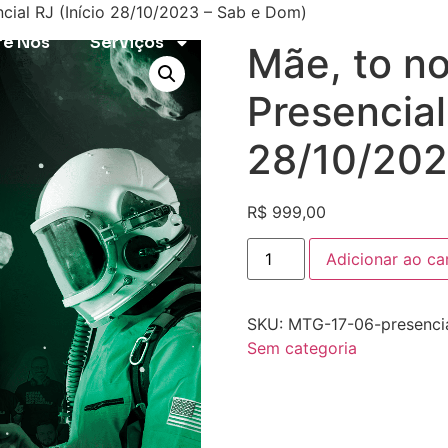
cial RJ (Início 28/10/2023 – Sab e Dom)
re Nós
Serviços
Cases
Cursos
Mãe, to n
Presencial
28/10/202
R$
999,00
Adicionar ao ca
SKU:
MTG-17-06-presenci
Sem categoria