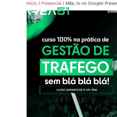
Início
/
Presencial
/ Mãe, to no Google! Presen
Sob