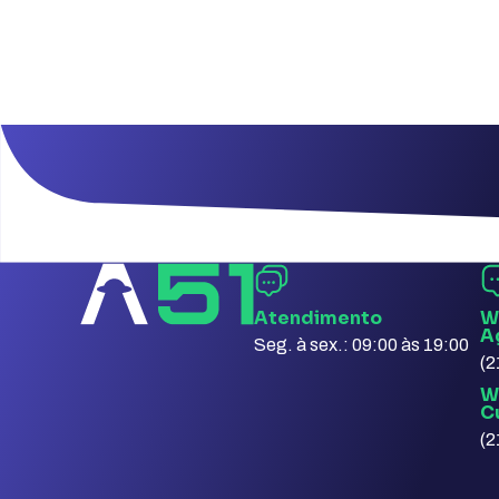
Atendimento
W
A
Seg. à sex.: 09:00 às 19:00
(2
W
C
(2