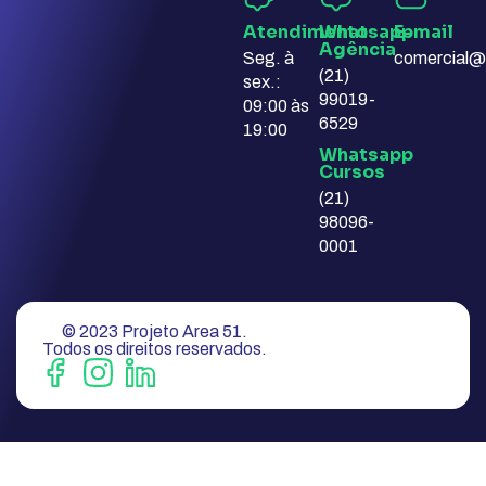
Atendimento
Whatsapp
E-mail​
Agência​
Seg. à
comercial@
(21)
sex.:
99019-
09:00 às
6529
19:00
Whatsapp
Cursos​
(21)
98096-
0001
© 2023 Projeto Area 51.
Todos os direitos reservados.